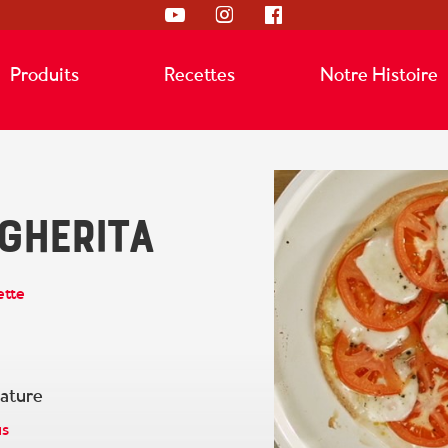
Produits
Recettes
Notre Histoire
gherita
ette
ature
us