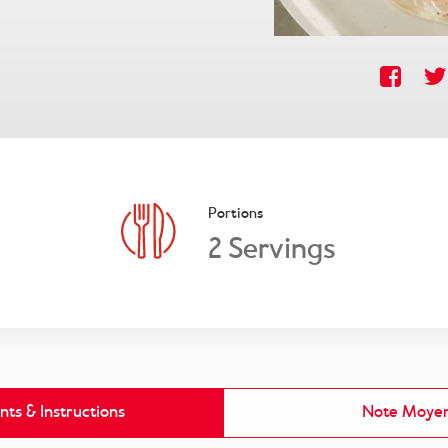
Portions
2 Servings
nts & Instructions
Note Moye